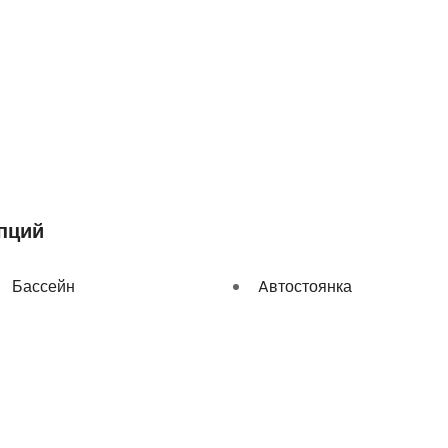
пций
Бассейн
Aвтостоянка