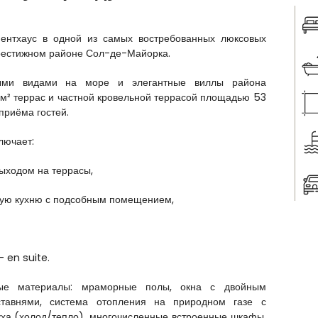
пентхаус в одной из самых востребованных люксовых
рестижном районе Сол-де-Майорка.
ными видами на море и элегантные виллы района
 м² террас и частной кровельной террасой площадью 53
приёма гостей.
лючает:
ыходом на террасы,
ную кухню с подсобным помещением,
— en suite.
ные материалы: мраморные полы, окна с двойным
ставнями, система отопления на природном газе с
уха (холод/тепло), многочисленные встроенные шкафы.