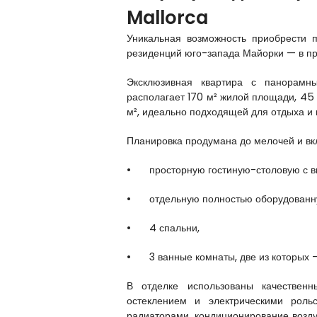
Mallorca
Уникальная возможность приобрести 
резиденций юго-запада Майорки — в п
Эксклюзивная квартира с панорам
располагает 170 м² жилой площади, 45
м², идеально подходящей для отдыха и 
Планировка продумана до мелочей и вк
•
просторную гостиную-столовую с в
•
отдельную полностью оборудован
•
4 спальни,
•
3 ванные комнаты, две из которых 
В отделке использованы качествен
остеклением и электрическими роль
радиаторами, кондиционирование возд