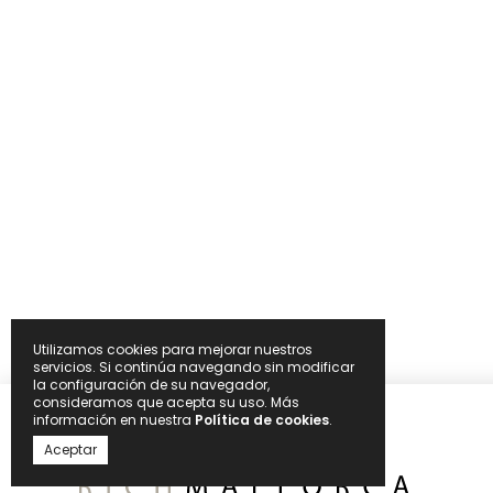
Utilizamos cookies para mejorar nuestros
servicios. Si continúa navegando sin modificar
la configuración de su navegador,
consideramos que acepta su uso. Más
información en nuestra
Política de cookies
.
Aceptar