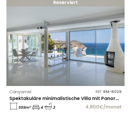
Reserviert
Canyamel
REF:
RM-R029
Spektakuläre minimalistische Villa mit Panoramablick auf das Meer in Canyamel
4.800€/monat
559m²
4
3