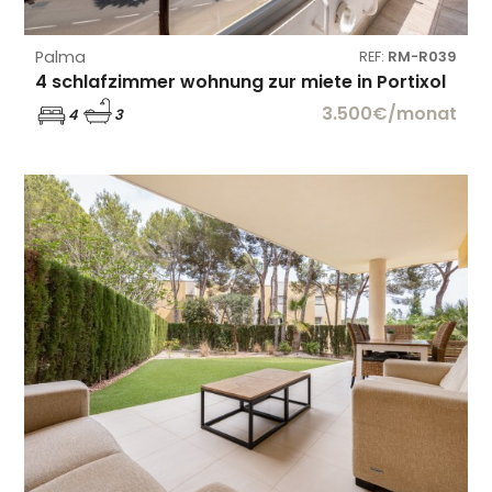
Palma
REF:
RM-R039
4 schlafzimmer wohnung zur miete in Portixol
3.500€/monat
4
3