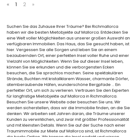
«
1
2
»
Suchen Sie das Zuhause Ihrer Träume? Bei Richmallorca
haben wir die besten Mietobjekte auf Mallorca. Entdecken Sie
eine Welt voller Möglichkeiten aus unserer großen Auswahl an
verfügbaren Immobilien. Das Haus, das Sie gesucht haben, ist
hier. Vergessen Sie alle Sorgen und leben Sie an einem
bezaubernden Ort, einer perfekten Insel voller Ruhe und einer
Vielzahl von Möglichkeiten. Wenn Sie auf dieser Insel leben,
können Sie sie erkunden und die verborgensten Ecken
besuchen, die Sie sprachlos machen. Seine spektakulären
Strände, Buchten mit kristallklarem Wasser, charmante Dörfer,
atemberaubende Häfen, wunderschöne Bergpfade ... Ein
perfekter Ort, um sich zu verlieren. Vertrauen Sie den Experten
für langfristige Mietobjekte auf Mallorca in Richmallorca.
Besuchen Sie unsere Website oder besuchen Sie uns; Wir
werden sicherstellen, dass wir die Immobilie finden, an die Sie
denken. Wir arbeiten seit Jahren daran, die Träume unserer
Kunden zu verwirklichen, und zwar mit größter Professionalität
und mit kleinsten Details. Wenn Sie auf der Suche nach einer
Traumimmobilie zur Miete auf Mallorca sind, ist Richmallorca
die beste Option. Wir kennen die Insel perfekt und wissen,