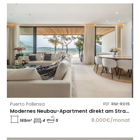
Puerto Pollensa
REF:
RM-R015
Modernes Neubau-Apartment direkt am Strand in Port de Pollença
8.000€/monat
165m²
4
5