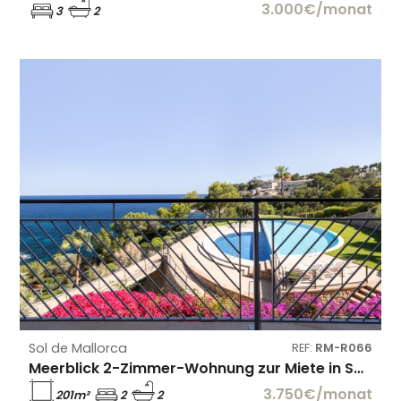
3.000€/monat
3
2
Sol de Mallorca
REF:
RM-R066
Meerblick 2-Zimmer-Wohnung zur Miete in Sol de Mallorca
3.750€/monat
201m²
2
2