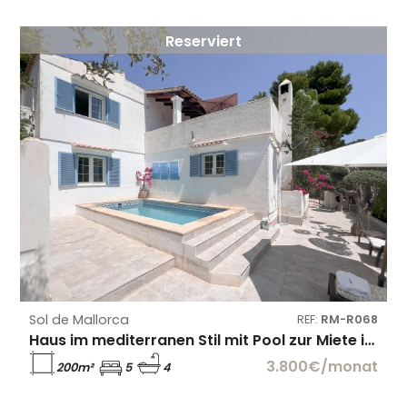
Reserviert
Sol de Mallorca
REF:
RM-R068
Haus im mediterranen Stil mit Pool zur Miete in Sol de Mallorca
3.800€/monat
200m²
5
4