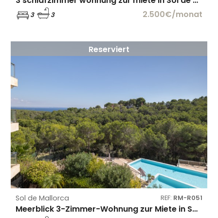
3 schlafzimmer wohnung zur miete in Sol de Mallorca
2.500€/monat
3
3
Reserviert
Sol de Mallorca
REF:
RM-R051
Meerblick 3-Zimmer-Wohnung zur Miete in Sol de Mallorca