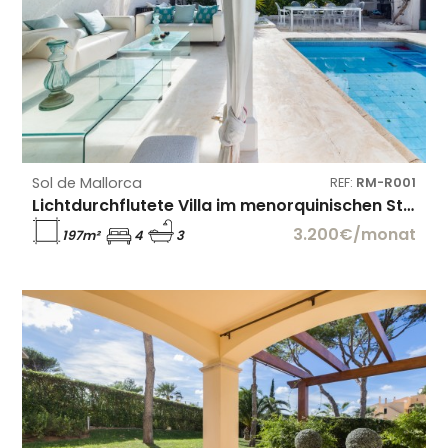
Sol de Mallorca
REF:
RM-R001
Lichtdurchflutete Villa im menorquinischen Stil mit Pool
3.200€/monat
197m²
4
3