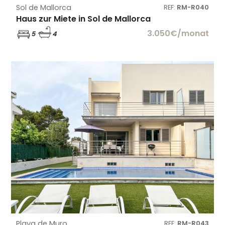
Sol de Mallorca
REF:
RM-R040
Haus zur Miete in Sol de Mallorca
3.050€/monat
5
4
Playa de Muro
REF:
RM-R043